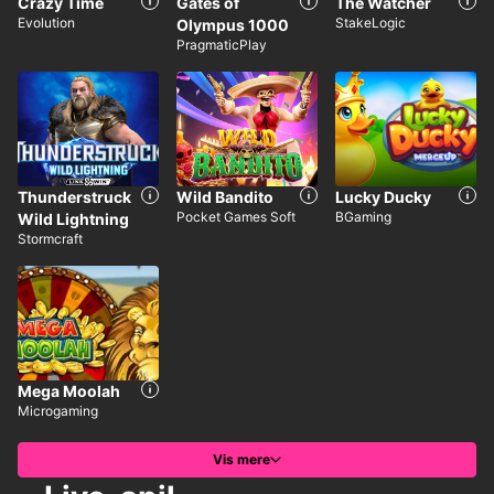
Crazy Time
Gates of
The Watcher
Evolution
StakeLogic
Olympus 1000
PragmaticPlay
Thunderstruck
Wild Bandito
Lucky Ducky
Pocket Games Soft
BGaming
Wild Lightning
Stormcraft
Mega Moolah
Microgaming
Vis mere