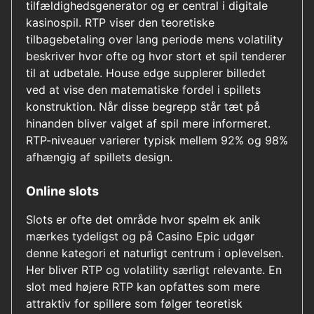
tilfældighedsgenerator og er central i digitale
kasinospil. RTP viser den teoretiske
tilbagebetaling over lang periode mens volatility
beskriver hvor ofte og hvor stort et spil tenderer
til at udbetale. House edge supplerer billedet
ved at vise den matematiske fordel i spillets
konstruktion. Når disse begrepp står tæt på
hinanden bliver valget af spil mere informeret.
RTP-niveauer varierer typisk mellem 92% og 98%
afhængig af spillets design.
Online slots
Slots er ofte det område hvor spelm ek anik
mærkes tydeligst og på Casino Epic udgør
denne kategori et naturligt centrum i oplevelsen.
Her bliver RTP og volatility særligt relevante. En
slot med højere RTP kan opfattes som mere
attraktiv for spillere som følger teoretisk