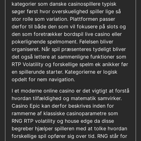
kategorier som danske casinospillere typisk
søger først hvor overskuelighed spiller lige så
stor rolle som variation. Plattformen passer
derfor til både den som vil fokusere på slots og
den som foretrækker bordspil live casino eller
pokerlignende spelmoment. Følelsen bliver
organiseret. Når spil præsenteres tydeligt bliver
det også lettere at sammenligne funktioner som
RTP Volatility og forskellige spelm ek anikker før
en spillerunde starter. Kategorierne er logisk
opdelt for nem navigation.
I et moderne online casino er det vigtigt at forstå
hvordan tilfældighed og matematik samvirker.
Casino Epic kan derfor beskrives inden for
rammerne af klassiske casinoparametre som
RNG RTP volatility og house edge da disse
begreber hjælper spilleren med at tolke hvordan
forskellige spil opfører sig over tid. RNG står for