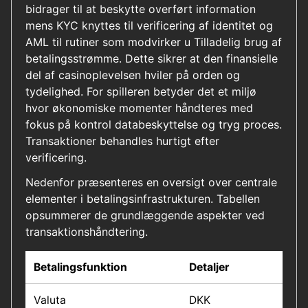
bidrager til at beskytte overført information
mens KYC knyttes til verificering af identitet og
AML til rutiner som modvirker u Tilladelig brug af
betalingsstrømme. Dette sikrer at den finansielle
del af casinoplevelsen hviler på orden og
tydelighed. For spilleren betyder det et miljø
hvor økonomiske momenter håndteres med
fokus på kontrol databeskyttelse og tryg proces.
Transaktioner behandles hurtigt efter
verificering.
Nedenfor præsenteres en oversigt over centrale
elementer i betalingsinfrastrukturen. Tabellen
opsummerer de grundlæggende aspekter ved
transaktionshåndtering.
Betalingsfunktion
Detaljer
Valuta
DKK