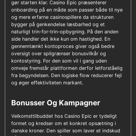
gør starten klar. Casino Epic præsenterer
onboarding på en måde som passer både til nye
og mere erfarne casinospillere da strukturen
bygger på genkendelse læsbarhed og et
naturligt trin-for-trin-opbygning. På den anden
side handler det ikke kun om hastighed. En
gennemtænkt kontoproces giver også bedre
oversigt over spilgrænser bonusvilkår og
kontostyring. For den som vil i gang uden
omveje fremstår plattformen derfor letforståelig
fra begyndelsen. Den logiske flow reducerer fejl
og øger effektiviteten markant.
Bonusser Og Kampagner
Velkomsttilbuddet hos Casino Epic er tydeligt
formet og kredser om et konkret opsætning i
danske kroner. Den spiller som laver et indskud