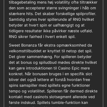
tilbagebetaling mens høj volatility ofte tiltrækker
den som accepterer større svingninger i håb om
stærkere hits. Det skaber forskellige spilprofiler.
Samtidig styres hver spillerunde af RNG hvilket
betyder at hvert spin er uafhængigt og at
tidligere resultater ikke påvirker næste udfald.
RNG sikrer fairhed i hvert enkelt spil.
Sweet Bonanza får ekstra opmærksomhed da
velkomsttilbuddet er knyttet til netop det spil.
Det giver sammenhæng. For spilleren betyder
det at bonus og spiludbud mødes direkte hvilket
kan gøre introduktionen til Casino Epic mere
konkret. Når bonusen bruges i en specifik slot
bliver det også lettere at forstå hvordan free
spins samspiller med spillets egne funktioner
tempo og volatilitet. Spilleren får dermed direkte
kontakt med casinots slotsegment allerede ved
første indskud. Spillets tumble-funktion kan