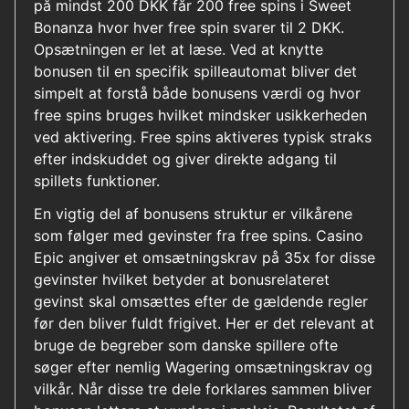
på mindst 200 DKK får 200 free spins i Sweet
Bonanza hvor hver free spin svarer til 2 DKK.
Opsætningen er let at læse. Ved at knytte
bonusen til en specifik spilleautomat bliver det
simpelt at forstå både bonusens værdi og hvor
free spins bruges hvilket mindsker usikkerheden
ved aktivering. Free spins aktiveres typisk straks
efter indskuddet og giver direkte adgang til
spillets funktioner.
En vigtig del af bonusens struktur er vilkårene
som følger med gevinster fra free spins. Casino
Epic angiver et omsætningskrav på 35x for disse
gevinster hvilket betyder at bonusrelateret
gevinst skal omsættes efter de gældende regler
før den bliver fuldt frigivet. Her er det relevant at
bruge de begreber som danske spillere ofte
søger efter nemlig Wagering omsætningskrav og
vilkår. Når disse tre dele forklares sammen bliver