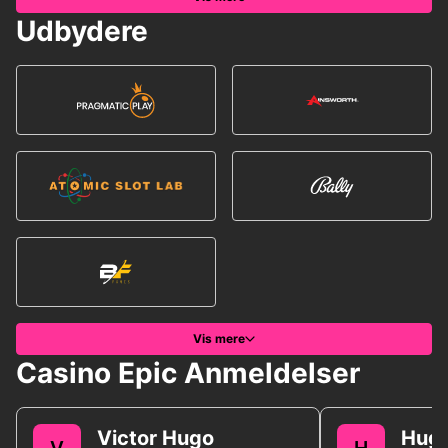
Udbydere
Vis mere
Casino Epic Anmeldelser
Victor Hugo
Hugo