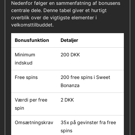
Nedenfor følger en sammenfatning af bonusens
centrale dele. Denne tabel giver et hurtigt
overblik over de vigtigste elementer i
velkomsttilbuddet.
Bonusfunktion
Detaljer
Minimum
200 DKK
indskud
Free spins
200 free spins i Sweet
Bonanza
Værdi per free
2 DKK
spin
Omsætningskrav
35x på gevinster fra free
spins