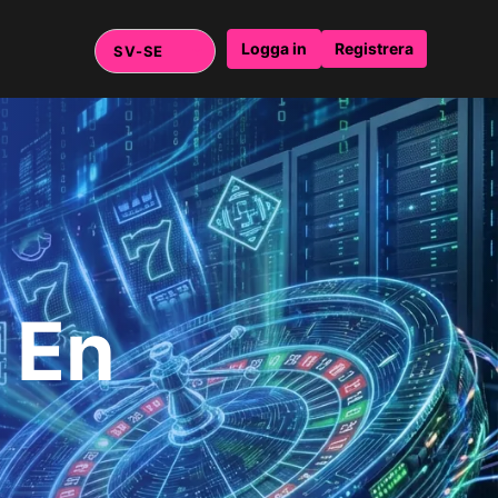
Logga in
Registrera
SV-SE
 En