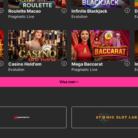
Roulette Macao
Infinite Blackjack
D
Pragmatic Live
Evolution
E
Casino Hold'em
Mega Baccarat
I
Evolution
Pragmatic Live
E
Visa mer