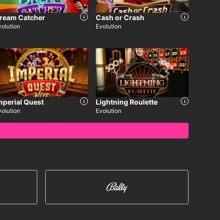
ream Catcher
Cash or Crash
volution
Evolution
mperial Quest
Lightning Roulette
volution
Evolution