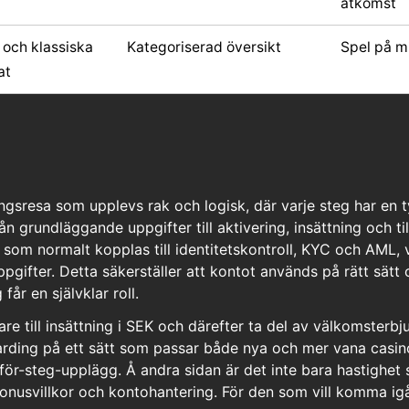
åtkomst
 och klassiska
Kategoriserad översikt
Spel på m
at
ngsresa som upplevs rak och logisk, där varje steg har en ty
 grundläggande uppgifter till aktivering, insättning och till
som normalt kopplas till identitetskontroll, KYC och AML, v
gifter. Detta säkerställer att kontot används på rätt sätt
r en självklar roll.
re till insättning i SEK och därefter ta del av välkomsterbj
oarding på ett sätt som passar både nya och mer vana casin
g-för-steg-upplägg. Å andra sidan är det inte bara hastighe
 bonusvillkor och kontohantering. För den som vill komma i